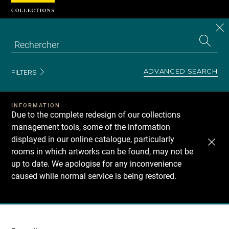
Cookies management panel
CL
Search
the
EN
S
collecti
Z
Se
ADVANCED SEARCH
FILTERS
INFORMATION
Due to the complete redesign of our collections
management tools, some of the information
displayed in our online catalogue, particularly
rooms in which artworks can be found, may not be
up to date. We apologise for any inconvenience
caused while normal service is being restored.
Recherche
dans
les