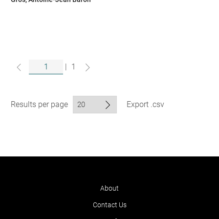
|
1
Results per page
Export .csv
About
Contact Us