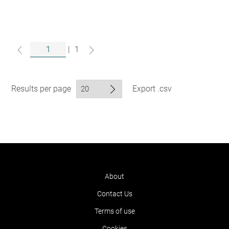
|
1
Results per page
Export .csv
About
Contact Us
Terms of use
Cookies