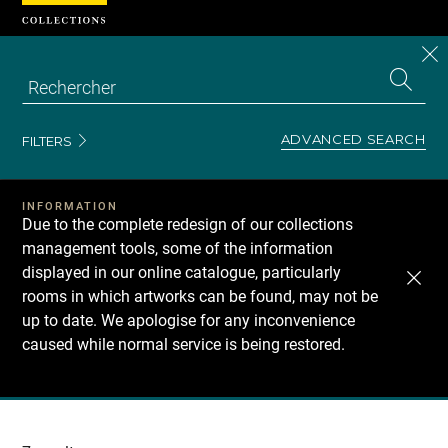
Cookies management panel
CL
Search
the
EN
S
collecti
Z
Se
ADVANCED SEARCH
FILTERS
INFORMATION
Due to the complete redesign of our collections
management tools, some of the information
displayed in our online catalogue, particularly
rooms in which artworks can be found, may not be
up to date. We apologise for any inconvenience
caused while normal service is being restored.
Recherche
dans
les