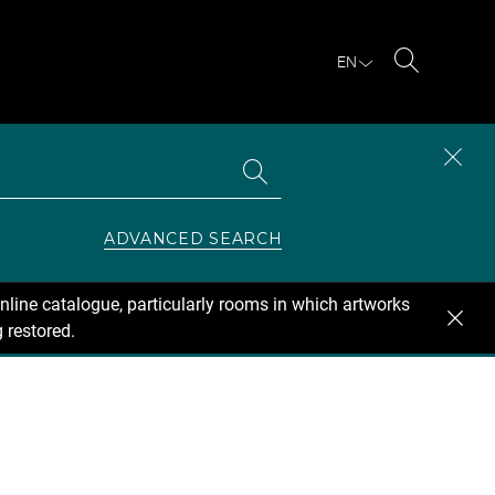
EN
Search
Search
CLOS
the
collections
SEAR
ZONE
ADVANCED SEARCH
nline catalogue, particularly rooms in which artworks
 restored.