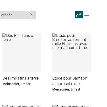
View
View
search
search
results
results
in
as
grid
list
format
Des Philistins à terre
Etude pour Samson
assomant mille...
Meissonier, Ernest
Meissonier, Ernest