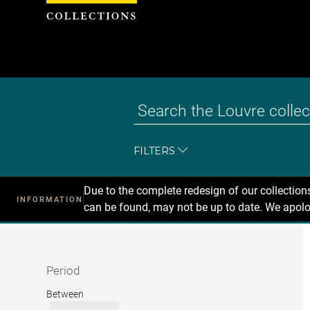
Cookies management panel
FILTERS
Due to the complete redesign of our collectio
INFORMATION
can be found, may not be up to date. We apolo
Recherche
dans
les
collections
Period
Period
Between