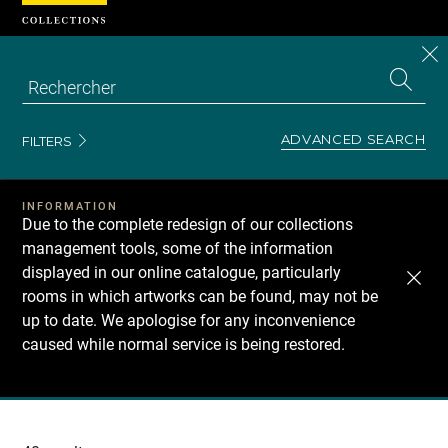
Cookies management panel
CL
Search
the
EN
S
collecti
Z
Se
ADVANCED SEARCH
FILTERS
INFORMATION
Due to the complete redesign of our collections
management tools, some of the information
displayed in our online catalogue, particularly
rooms in which artworks can be found, may not be
up to date. We apologise for any inconvenience
caused while normal service is being restored.
Recherche
dans
les