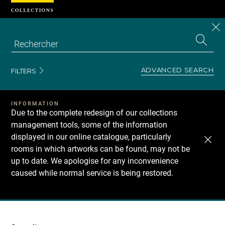
Cookies management panel
CL
Search
the
EN
S
collecti
Z
Se
ADVANCED SEARCH
FILTERS
INFORMATION
Due to the complete redesign of our collections
management tools, some of the information
displayed in our online catalogue, particularly
rooms in which artworks can be found, may not be
up to date. We apologise for any inconvenience
caused while normal service is being restored.
Recherche
dans
les