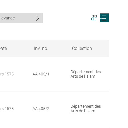
View
View
search
search
results
results
in
as
grid
list
format
ate
Inv. no.
Collection
Département des
ers 1575
AA 405/1
Arts de l'Islam
Département des
ers 1575
AA 405/2
Arts de l'Islam