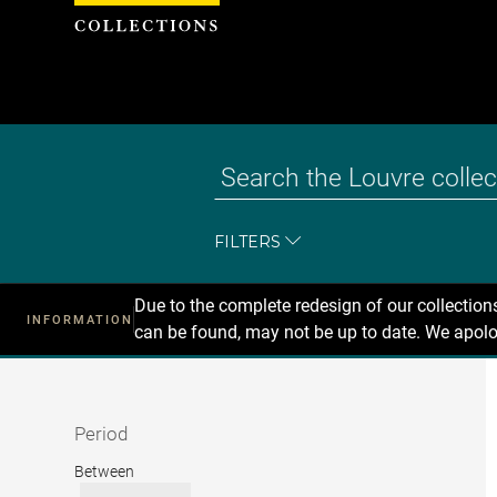
Cookies management panel
FILTERS
Due to the complete redesign of our collectio
INFORMATION
can be found, may not be up to date. We apolo
Recherche
dans
les
collections
Period
Period
Between