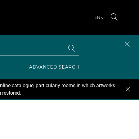
EN
Search
Search
CLOS
the
collections
SEAR
ZONE
ADVANCED SEARCH
nline catalogue, particularly rooms in which artworks
 restored.