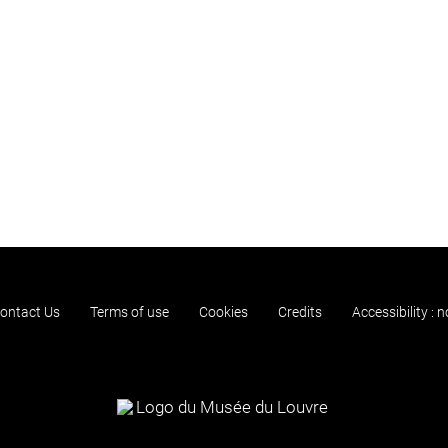
ontact Us
Terms of use
Cookies
Credits
Accessibility : 