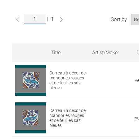
|
1
Sort by
Title
Artist/Maker
D
Search
results
Carreau à décor de
for
mandorles rouges
artworks
v
et de feuilles saz
in
bleues
the
Louvre
collections
Carreau à décor de
mandorles rouges
v
et de feuilles saz
bleues