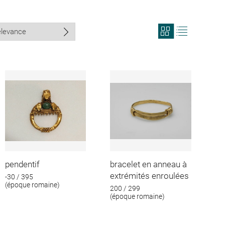
View
View
search
search
results
results
in
as
grid
list
format
pendentif
bracelet en anneau à
extrémités enroulées
-30 / 395
(époque romaine)
200 / 299
(époque romaine)