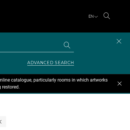
EN
Search
Search
CLOS
the
collections
SEAR
ZONE
ADVANCED SEARCH
nline catalogue, particularly rooms in which artworks
 restored.
Close