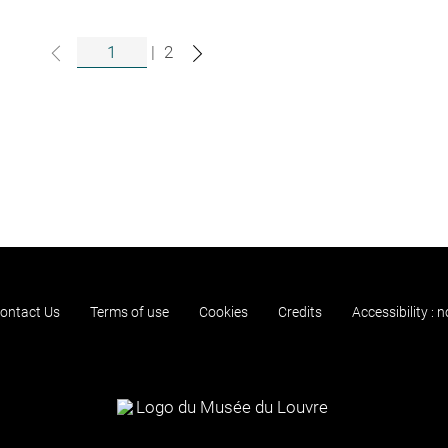
|
2
ontact Us
Terms of use
Cookies
Credits
Accessibility : 