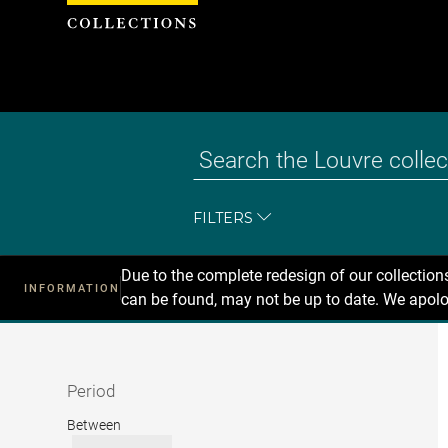
Cookies management panel
FILTERS
Due to the complete redesign of our collectio
INFORMATION
can be found, may not be up to date. We apolo
Recherche
dans
les
collections
Period
Period
Between