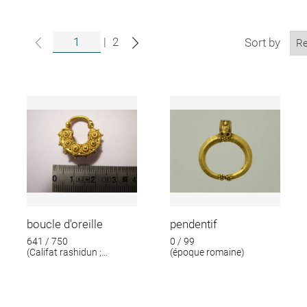
|
2
Sort by
boucle d'oreille
pendentif
641 / 750
0 / 99
(Califat rashidun ;
(époque romaine)
Omeyyades)