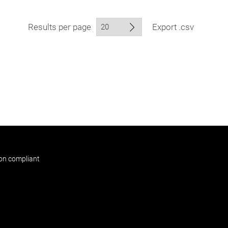
Results per page
Export .csv
non compliant