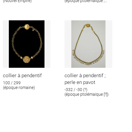
(Nouvel Empire)
(époque ptolémaïque ;
époque romaine)
collier à pendentif
collier à pendentif ;
perle en pavot
100 / 299
(époque romaine)
-332 / -30 (?)
(époque ptolémaïque [?])