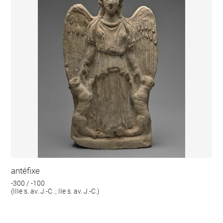
antéfixe
-300 / -100
(IIIe s. av. J.-C. ; IIe s. av. J.-C.)