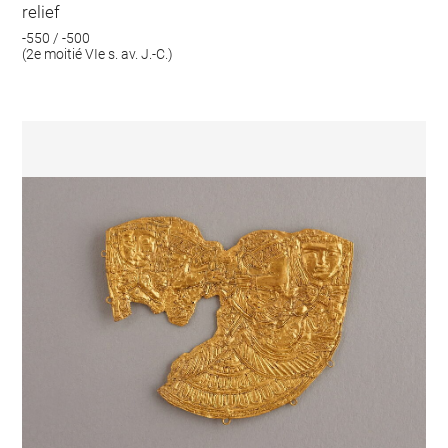
relief
-550 / -500
(2e moitié VIe s. av. J.-C.)