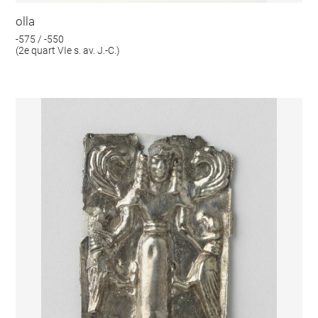
olla
-575 / -550
(2e quart VIe s. av. J.-C.)