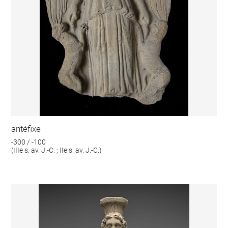
antéfixe
-300 / -100
(IIIe s. av. J.-C. ; IIe s. av. J.-C.)