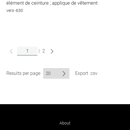
élément de ceinture ; applique de vêtement
vers -630
|
2
Results per page
Export .csv
About