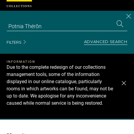
Cookies management panel
CL
Search
the
EN
S
collecti
Z
Se
ADVANCED SEARCH
FILTERS
INFORMATION
Due to the complete redesign of our collections
management tools, some of the information
displayed in our online catalogue, particularly
rooms in which artworks can be found, may not be
up to date. We apologise for any inconvenience
caused while normal service is being restored.
Recherche
dans
les