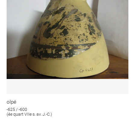
olpé
-625 / -600
(4e quart VIIe s. av. J.-C.)