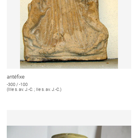
antéfixe
-300 / -100
(IIIe s. av. J.-C. ; IIe s. av. J.-C.)