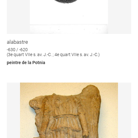
alabastre
-630 / -620
(3e quart VIIe s. av. J.-C. ; 4e quart VIIe s. av. J.-C.)
peintre de la Potnia