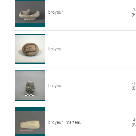
-1
broyeur
(B
broyeur
-1
broyeur
(B
-4
broyeur ; marteau
(I