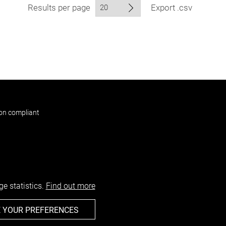
Results per page
Export .csv
non compliant
e statistics.
Find out more
 YOUR PREFERENCES