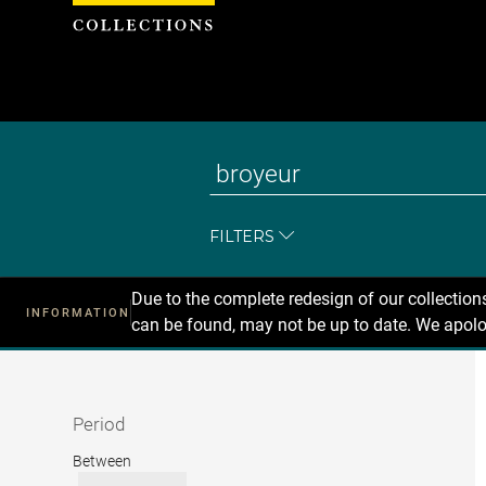
Cookies management panel
FILTERS
Due to the complete redesign of our collectio
INFORMATION
can be found, may not be up to date. We apolo
Recherche
dans
les
collections
Period
Period
Between