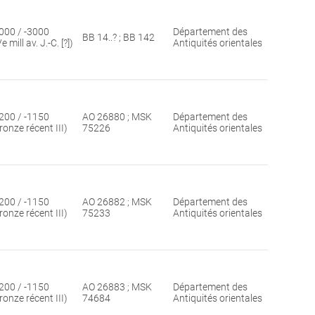
000 / -3000
Département des
BB 14..? ; BB 142
Ve mill av. J.-C. [?])
Antiquités orientales
200 / -1150
AO 26880 ; MSK
Département des
ronze récent III)
75226
Antiquités orientales
200 / -1150
AO 26882 ; MSK
Département des
ronze récent III)
75233
Antiquités orientales
200 / -1150
AO 26883 ; MSK
Département des
ronze récent III)
74684
Antiquités orientales