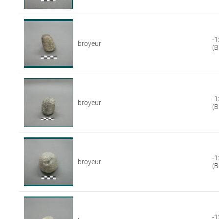
-1
broyeur
(B
-1
broyeur
(B
-1
broyeur
(B
-1