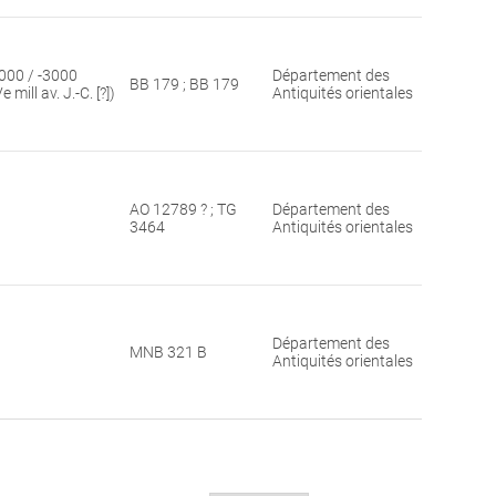
000 / -3000
Département des
BB 179 ; BB 179
Ve mill av. J.-C. [?])
Antiquités orientales
AO 12789 ? ; TG
Département des
3464
Antiquités orientales
Département des
MNB 321 B
Antiquités orientales