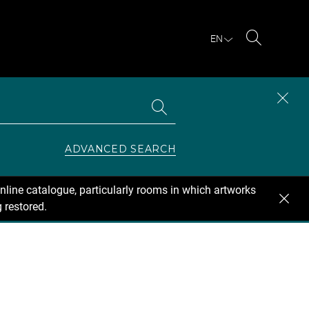
EN
Search
Search
CLOS
the
collections
SEAR
ZONE
ADVANCED SEARCH
nline catalogue, particularly rooms in which artworks
 restored.