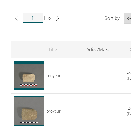
|
5
Sort by
Title
Artist/Maker
D
Search
results
for
-4
artworks
broyeur
(I
in
the
Louvre
collections
-4
broyeur
(I