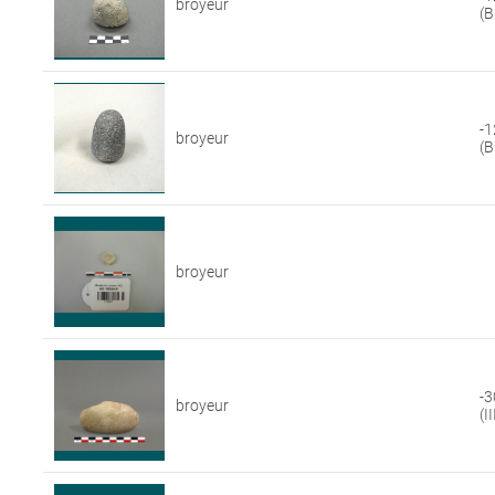
broyeur
(B
-1
broyeur
(B
broyeur
-3
broyeur
(II