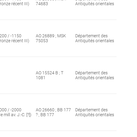
ronze récent III)
74683
Antiquités orientales
200 / -1150
AO 26889 ; MSK
Département des
ronze récent III)
75053
Antiquités orientales
AO 15524 B ; T
Département des
1081
Antiquités orientales
000 / -2000
AO 26660 ; BB 177
Département des
Ie mill av. J.-C. [?])
? ; BB 177
Antiquités orientales