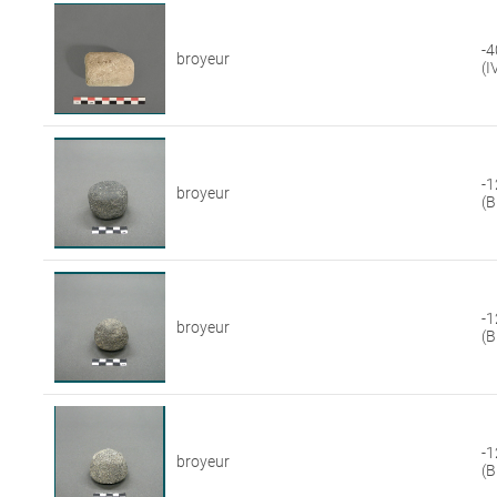
-4
broyeur
(I
-1
broyeur
(B
-1
broyeur
(B
-1
broyeur
(B