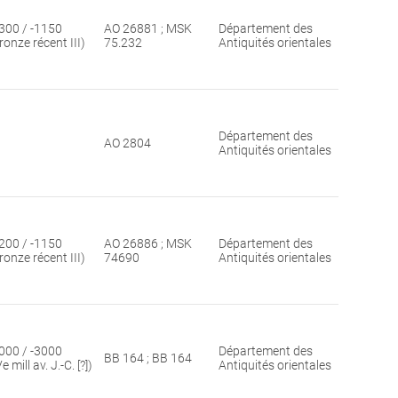
300 / -1150
AO 26881 ; MSK
Département des
ronze récent III)
75.232
Antiquités orientales
Département des
AO 2804
Antiquités orientales
200 / -1150
AO 26886 ; MSK
Département des
ronze récent III)
74690
Antiquités orientales
000 / -3000
Département des
BB 164 ; BB 164
Ve mill av. J.-C. [?])
Antiquités orientales