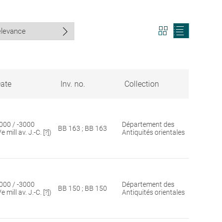
View
View
search
search
results
results
in
as
grid
list
format
ate
Inv. no.
Collection
000 / -3000
Département des
BB 163 ; BB 163
Ve mill av. J.-C. [?])
Antiquités orientales
000 / -3000
Département des
BB 150 ; BB 150
Ve mill av. J.-C. [?])
Antiquités orientales