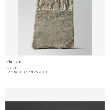
relief votif
-200 / 0
(IIe s. av. J.-C. ; Ie s. av. J.-C.)