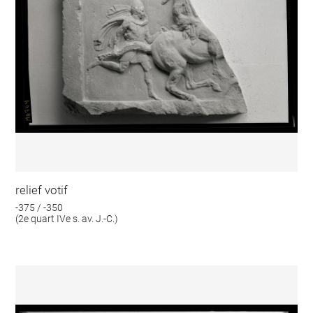
relief votif
-375 / -350
(2e quart IVe s. av. J.-C.)