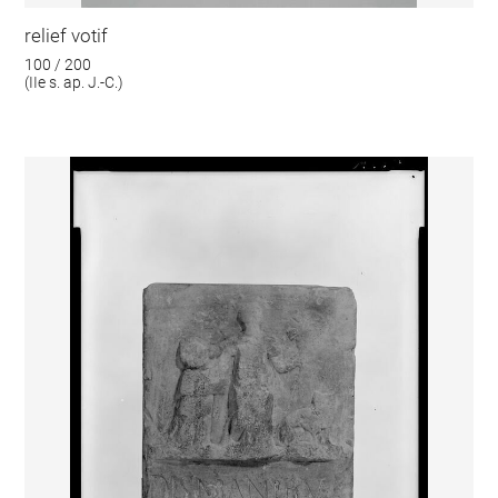
relief votif
100 / 200
(IIe s. ap. J.-C.)