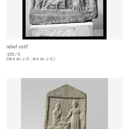
relief votif
-200 / 0
(IIe s. av. J.-C. ; Ie s. av. J.-C.)