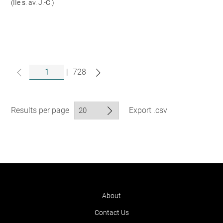
(IIe s. av. J.-C.)
|
728
Results per page
Export .csv
About
Contact Us