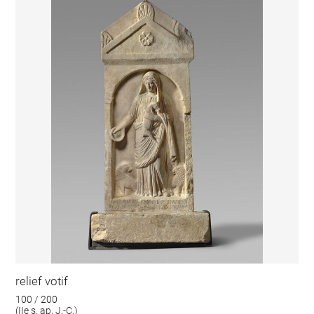
relief votif
100 / 200
(IIe s. ap. J.-C.)