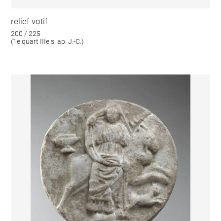
relief votif
200 / 225
(1e quart IIIe s. ap. J.-C.)