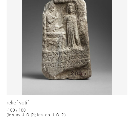
relief votif
-100 / 100
(Ie s. av. J.-C. [?] ; Ie s. ap. J.-C. [?])