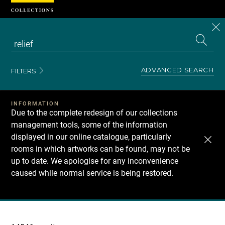
Cookies management panel
CL
Search
the
EN
S
collecti
Z
Se
ADVANCED SEARCH
FILTERS
INFORMATION
Due to the complete redesign of our collections
management tools, some of the information
displayed in our online catalogue, particularly
rooms in which artworks can be found, may not be
up to date. We apologise for any inconvenience
caused while normal service is being restored.
Recherche
dans
les