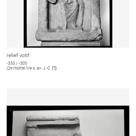
relief votif
-350 / -300
(2e moitié IVe s. av. J.-C. [?])