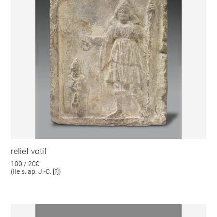
relief votif
100 / 200
(IIe s. ap. J.-C. [?])