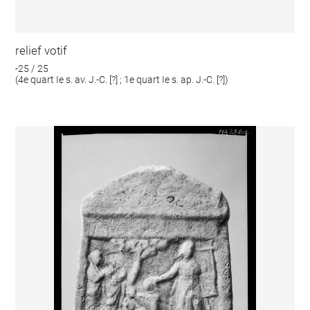
relief votif
-25 / 25
(4e quart Ie s. av. J.-C. [?] ; 1e quart Ie s. ap. J.-C. [?])