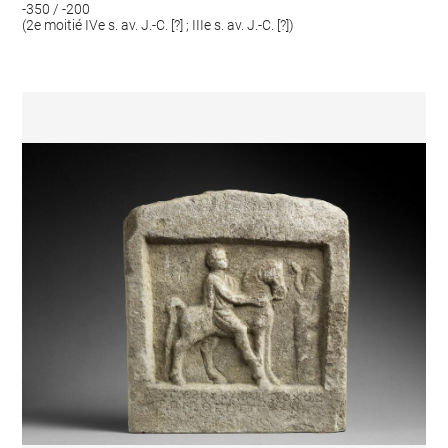
-350 / -200
(2e moitié IVe s. av. J.-C. [?] ; IIIe s. av. J.-C. [?])