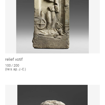
relief votif
100 / 200
(IIe s. ap. J.-C.)