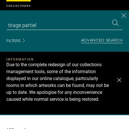
Cookies management panel
CL
Search
the
EN
S
collecti
Z
Se
ADVANCED SEARCH
FILTERS
INFORMATION
Due to the complete redesign of our collections
management tools, some of the information
displayed in our online catalogue, particularly
rooms in which artworks can be found, may not be
up to date. We apologise for any inconvenience
caused while normal service is being restored.
Recherche
dans
les