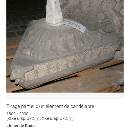
Tirage partiel d’un élément de candélabre
1800 / 2000
(XIXe s. ap. J.-C. [?] ; XXe s. ap. J.-C. [?])
atelier de Rome