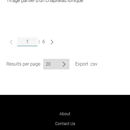
Tirage partiel d'un chapiteau ionique
|
6
Results per page
Export .csv
About
Contact Us