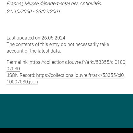
France), Musée départemental des Antiquités,
21/10/2000 - 26/02/2001
Last updated on 26.05.2024
The contents of this entry do not necessarily take
account of the latest data.
Permalink:
https://collections.louvre.fr/ark:/53355/cl0100
07030
JSON Record:
https://collections.louvre.fr/ark:/53355/cl0
10007030.json