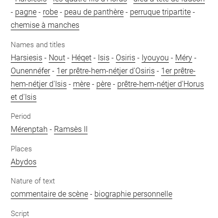
-
pagne
-
robe
-
peau de panthère
-
perruque tripartite
-
chemise à manches
Names and titles
Harsiesis
-
Nout
-
Héqet
-
Isis
-
Osiris
-
Iyouyou
-
Méry
-
Ounennéfer
-
1er prêtre-hem-nétjer d'Osiris
-
1er prêtre-
hem-nétjer d'Isis
-
mère
-
père
-
prêtre-hem-nétjer d'Horus
et d'Isis
Period
Mérenptah
-
Ramsès II
Places
Abydos
Nature of text
commentaire de scène
-
biographie personnelle
Script