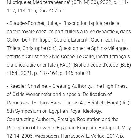
Nilotique et Méditerranéenne" (CENiM) 30), 2022, p. 111-
112, 114, 116, Doc. 457.a.1
Stauder-Porchet, Julie, « L'inscription lapidaire de la
parole royale chez les particuliers à la Ve dynastie », dans
Collombert, Philippe ; Coulon, Laurent ; Guermeur, Ivan ;
Thiers, Christophe (dir.), Questionner le Sphinx-Mélanges
offerts à Christiane Zivie-Coche, Le Caire, Institut français
d'archéologie orientale (IFAO), (Bibliothèque d’étude (BdE)
; 154), 2021, p. 137-164, p. 146 note 21
Raedler, Christine, « Creating Authority. The High Priest
of Osiris Wenennefer and a special Deification of
Ramesses II », dans Bacs, Tamas A. ; Beinlich, Horst (dir.),
8th Symposium on Egyptian Royal Ideology.
Constructing Authority, Prestige, Reputation and the
Perception of Power in Egyptian Kingship. Budapest, May
12-14, 2006, Wiesbaden, Harrassowitz Verlag, 2017, p.