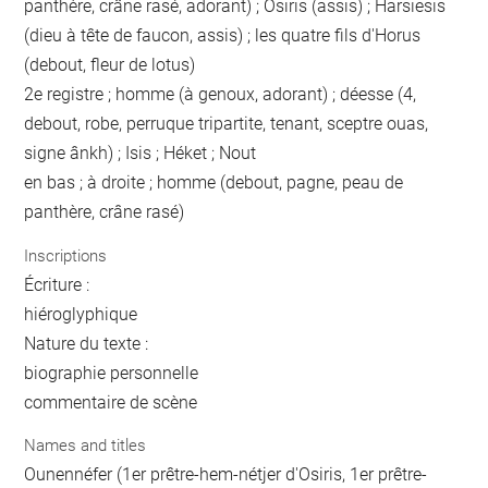
panthère, crâne rasé, adorant) ; Osiris (assis) ; Harsiesis
(dieu à tête de faucon, assis) ; les quatre fils d'Horus
(debout, fleur de lotus)
2e registre ; homme (à genoux, adorant) ; déesse (4,
debout, robe, perruque tripartite, tenant, sceptre ouas,
signe ânkh) ; Isis ; Héket ; Nout
en bas ; à droite ; homme (debout, pagne, peau de
panthère, crâne rasé)
Inscriptions
Écriture :
hiéroglyphique
Nature du texte :
biographie personnelle
commentaire de scène
Names and titles
Ounennéfer (1er prêtre-hem-nétjer d'Osiris, 1er prêtre-