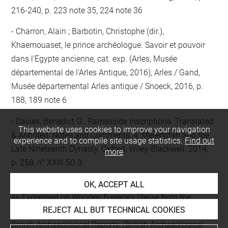
216-240, p. 223 note 35, 224 note 36
Charron, Alain ; Barbotin, Christophe (dir.),
Khaemouaset, le prince archéologue. Savoir et pouvoir
dans l'Egypte ancienne, cat. exp. (Arles, Musée
départemental de l'Arles Antique, 2016), Arles / Gand,
Musée départemental Arles antique / Snoeck, 2016, p.
188, 189 note 6
Davies, Benedict G., Ramesside Inscriptions. Translated
This website uses cookies to improve your navigation
& Annoted: Notes and Comments, 4, Merenptah and the
experience and to compile site usage statistics.
Find out
Late Nineteenth Dynasty, Oxford, Wiley-Blackwell, 2014,
more
p. 258, n° XXIII-50-3
Saleh, Heidi, Investigating Ethnic and Gender Identities
OK, ACCEPT ALL
as Expressed on Wooden Funerary Stelae from the
REJECT ALL BUT TECHNICAL COOKIES
Libyan Period (c. 1069-715 B.C.E.) in Egypt, Oxford,
British Archaeological Reports, (British Archaeological