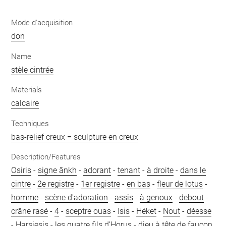
Mode d'acquisition
don
Name
stèle cintrée
Materials
calcaire
Techniques
bas-relief creux = sculpture en creux
Description/Features
Osiris
-
signe ânkh
-
adorant
-
tenant
-
à droite
-
dans le
cintre
-
2e registre
-
1er registre
-
en bas
-
fleur de lotus
-
homme
-
scène d'adoration
-
assis
-
à genoux
-
debout
-
crâne rasé
-
4
-
sceptre ouas
-
Isis
-
Héket
-
Nout
-
déesse
-
Harsiesis
-
les quatre fils d'Horus
-
dieu à tête de faucon