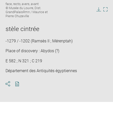
Enlarge
Image
face, recto, avers, avant
image
caption:
© Musée du Louvre, Dist.
in
GrandPalaisRmn / Maurice et
Downlo
Enla
new
Pierre Chuzeville
image
ima
window
in
stèle cintrée
new
win
-1279 / -1202 (Ramsès II ; Mérenptah)
Place of discovery : Abydos (?)
E 582 ; N 321 ; C 219
Département des Antiquités égyptiennes
Download
Share
pdf