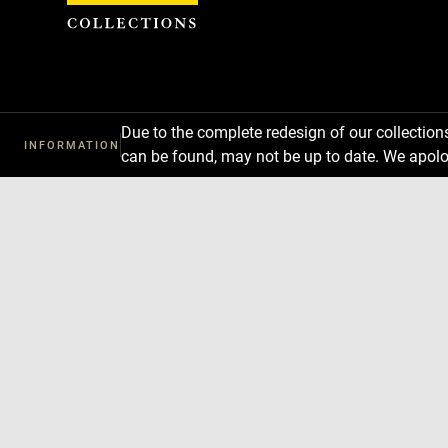
Cookies management panel
Due to the complete redesign of our collectio
INFORMATION
can be found, may not be up to date. We apolo
Download
Next
Previous