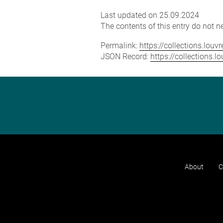
Last updated on 25.09.2024
The contents of this entry do not ne
Permalink:
https://collections.lou
JSON Record:
https://collections.
About
C