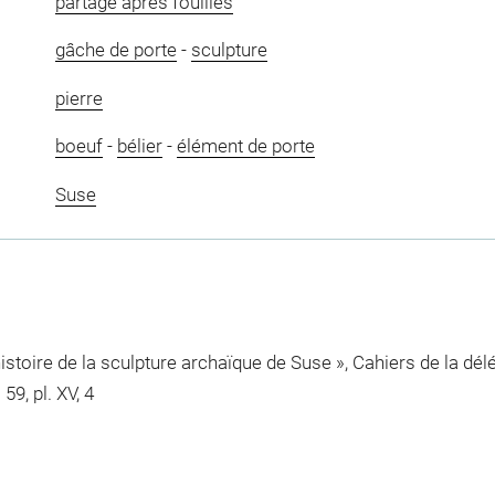
partage après fouilles
gâche de porte
-
sculpture
pierre
boeuf
-
bélier
-
élément de porte
Suse
'histoire de la sculpture archaïque de Suse », Cahiers de la d
 59, pl. XV, 4