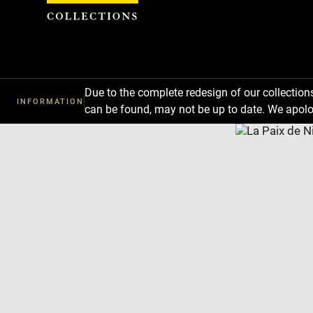
Cookies management panel
Due to the complete redesign of our collectio
INFORMATION
can be found, may not be up to date. We apolo
Download
Next
Previous