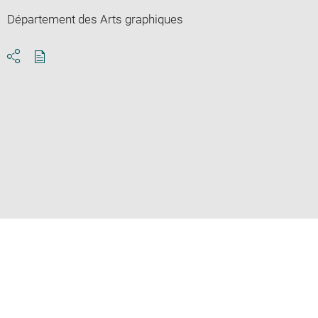
Département des Arts graphiques
Download
Share
pdf