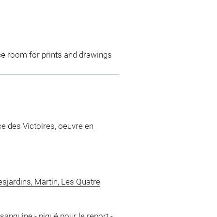
ce room for prints and drawings
ce des Victoires, oeuvre en
sjardins, Martin, Les Quatre
sanguine
-
piqué pour le report
-