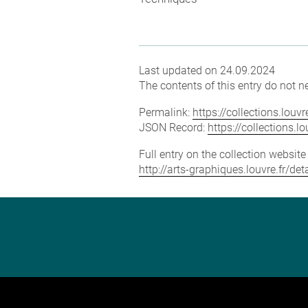
Last updated on 24.09.2024
The contents of this entry do not ne
Permalink:
https://collections.lou
JSON Record:
https://collections.
Full entry on the collection websit
http://arts-graphiques.louvre.fr/d