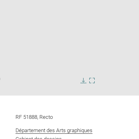
Enlarge
c
image
in
Download
Enlarge
new
image
image
window
in
new
window
RF 51888, Recto
Département des Arts graphiques