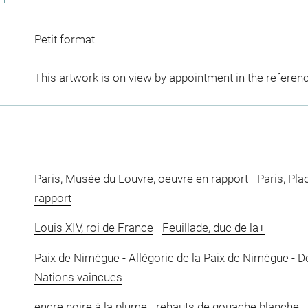
Petit format
This artwork is on view by appointment in the referen
Paris, Musée du Louvre, oeuvre en rapport
-
Paris, Pla
rapport
Louis XIV, roi de France
-
Feuillade, duc de la+
Paix de Nimègue
-
Allégorie de la Paix de Nimègue
-
De
Nations vaincues
encre noire à la plume
-
rehauts de gouache blanche
-