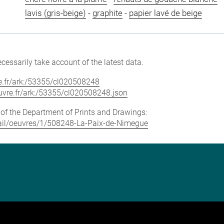
lavis (gris-beige)
-
graphite
-
papier lavé de beige
cessarily take account of the latest data.
vre.fr/ark:/53355/cl020508248
louvre.fr/ark:/53355/cl020508248.json
e of the Department of Prints and Drawings:
etail/oeuvres/1/508248-La-Paix-de-Nimegue