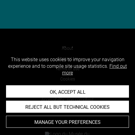
About
Contact Us
This website uses cookies to improve your navigation
experience and to compile site usage statistics.
Find out
Terms of use
more
Cookies
Credits
OK, ACCEPT ALL
Accessibility : non compliant
REJECT ALL BUT TECHNICAL COOKIES
MANAGE YOUR PREFERENCES