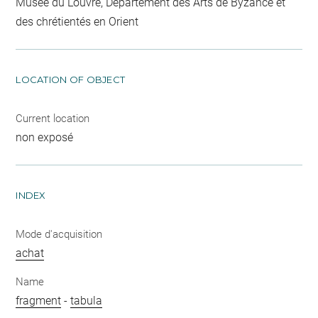
Musée du Louvre, Département des Arts de Byzance et
des chrétientés en Orient
LOCATION OF OBJECT
Current location
non exposé
INDEX
Mode d'acquisition
achat
Name
fragment
-
tabula