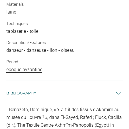
Materials
laine
Techniques
tapisserie
-
toile
Description/Features
danseur
-
danseuse
-
lion
-
oiseau
Period
époque byzantine
BIBLIOGRAPHY
Bénazeth, Dominique, « Y a-t-il des tissus d’Akhmîm au
musée du Louvre ? », dans El-Sayed, Rafed ; Fluck, Cäcilia
(dir.), The Textile Centre Akhmîm-Panopolis (Egypt) in