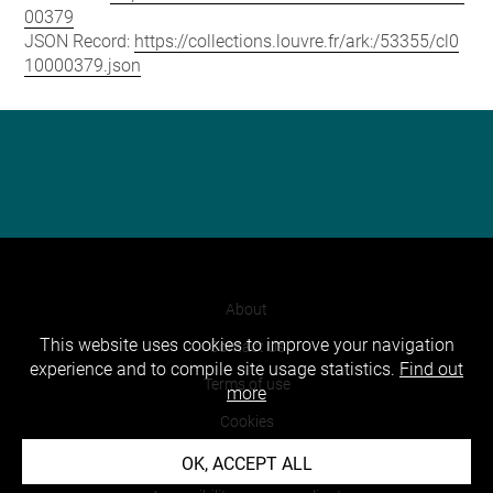
00379
JSON Record:
https://collections.louvre.fr/ark:/53355/cl0
10000379.json
About
This website uses cookies to improve your navigation
Contact Us
experience and to compile site usage statistics.
Find out
Terms of use
more
Cookies
Credits
OK, ACCEPT ALL