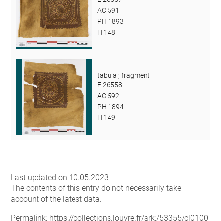
AC 591
PH 1893
H 148
tabula ; fragment
E 26558
AC 592
PH 1894
H 149
Last updated on 10.05.2023
The contents of this entry do not necessarily take
account of the latest data.
Permalink:
https://collections.louvre.fr/ark:/53355/cl0100