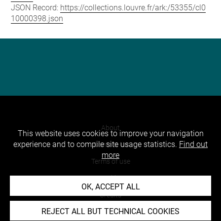
JSON Record:
https://collections.louvre.fr/ark:/53355/cl0
10000398.json
About
This website uses cookies to improve your navigation
experience and to compile site usage statistics.
Find out
Contact Us
more
Terms of use
Cookies
OK, ACCEPT ALL
Credits
REJECT ALL BUT TECHNICAL COOKIES
Accessibility : non compliant