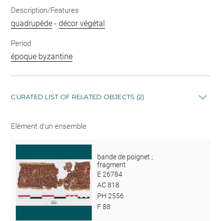
Description/Features
quadrupède
-
décor végétal
Period
époque byzantine
CURATED LIST OF RELATED OBJECTS (2)
Elément d'un ensemble
bande de poignet ;
fragment
E 26784
AC 818
PH 2556
F 88