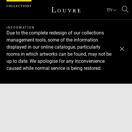
Cookies management panel
EN
Se
INFORMATION
Due to the complete redesign of our collections
management tools, some of the information
displayed in our online catalogue, particularly
rooms in which artworks can be found, may not be
up to date. We apologise for any inconvenience
caused while normal service is being restored.
Download
Next
Previous
Enlarge
image
in
new