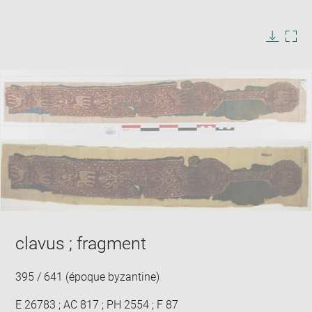
window
Enlarge
image
in
Image
Downlo
Enla
new
caption:
image
ima
window
SKIP IMAGE CAROUSEL
in
new
win
clavus ; fragment
395 / 641 (époque byzantine)
E 26783 ; AC 817 ; PH 2554 ; F 87