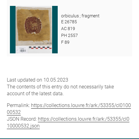
orbiculus ; fragment
E 26785
AC 819
PH 2557
F 89
Last updated on 10.05.2023
The contents of this entry do not necessarily take
account of the latest data.
Permalink:
https://collections.louvre.fr/ark:/53355/cl0100
00532
JSON Record:
https://collections.louvre.fr/ark:/53355/cl0
10000532.json