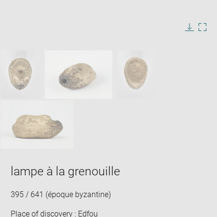
Enlarge
image
in
Image
Downlo
Enla
new
caption:
image
ima
window
SKIP IMAGE CAROUSEL
in
new
win
lampe à la grenouille
395 / 641 (époque byzantine)
Place of discovery : Edfou