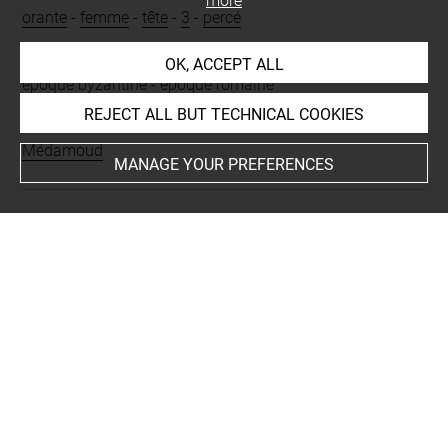
more
orante
-
femme
-
tête
-
3
-
percé
Period
OK, ACCEPT ALL
époque byzantine
-
époque romaine
REJECT ALL BUT TECHNICAL COOKIES
Places
Médamoud
MANAGE YOUR PREFERENCES
BIBLIOGRAPHY
Relats Montserrat, Félix, Médamoud I. L'histoire d'une
fouille (1924-1940), 1, Texte, Le Caire, Institut français
d’archéologie orientale (IFAO), (Fouilles de l’Institut
français d’archéologie orientale (FIFAO) 96), 2024, p. 151
note 221
Bisson de la Roque, Fernand, Rapport sur les fouilles de