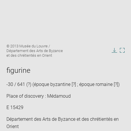
Enlarge
Image
© 2013 Musée du Louvre /
image
caption:
Département des Arts de Byzance
in
Downlo
Enla
et des chrétientés en Orient
new
image
ima
window
in
figurine
new
win
-30 / 641 (?) (époque byzantine [?] ; époque romaine [?])
Place of discovery : Médamoud
E 15429
Département des Arts de Byzance et des chrétientés en
Orient