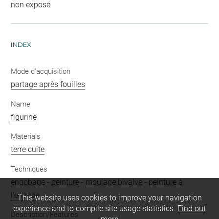
non exposé
INDEX
Mode d'acquisition
partage après fouilles
Name
figurine
Materials
terre cuite
Techniques
engobage
-
peinture
-
moulage bivalve
-
peinture à
l'engobe
This website uses cookies to improve your navigation
experience and to compile site usage statistics.
Find out
Description/Features