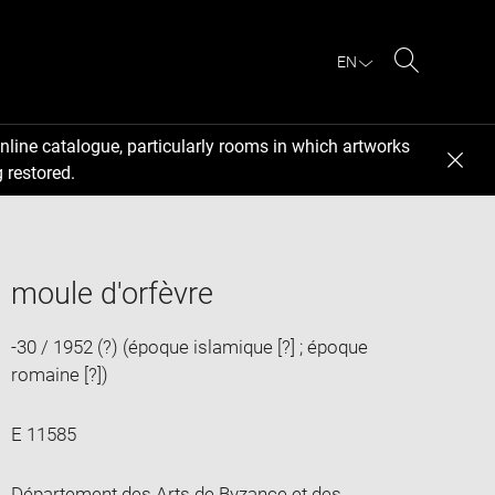
EN
Search
nline catalogue, particularly rooms in which artworks
 restored.
moule d'orfèvre
-30 / 1952 (?) (époque islamique [?] ; époque
romaine [?])
E 11585
Département des Arts de Byzance et des