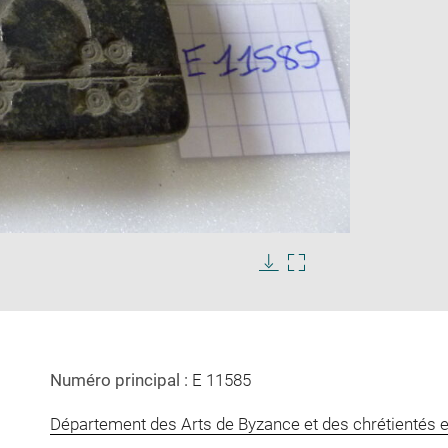
Enlarge
s
image
in
Download
Enlarge
new
image
image
window
in
new
window
Numéro principal :
E 11585
Département des Arts de Byzance et des chrétientés e