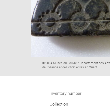
Image
© 2014 Musée du Louvre / Département des Art
caption:
de Byzance et des chrétientés en Orient
Inventory number
Collection