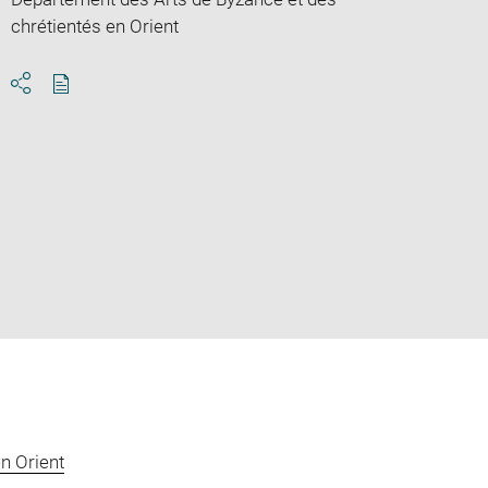
chrétientés en Orient
Download
Share
pdf
n Orient