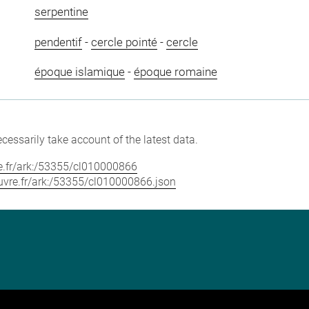
serpentine
pendentif
-
cercle pointé
-
cercle
époque islamique
-
époque romaine
cessarily take account of the latest data.
vre.fr/ark:/53355/cl010000866
louvre.fr/ark:/53355/cl010000866.json