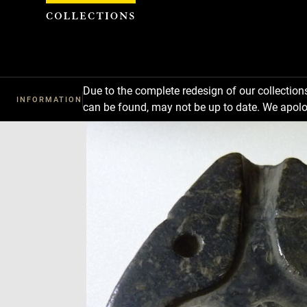
Cookies management panel
Due to the complete redesign of our collectio
INFORMATION
can be found, may not be up to date. We apolo
Download
Next
Previous