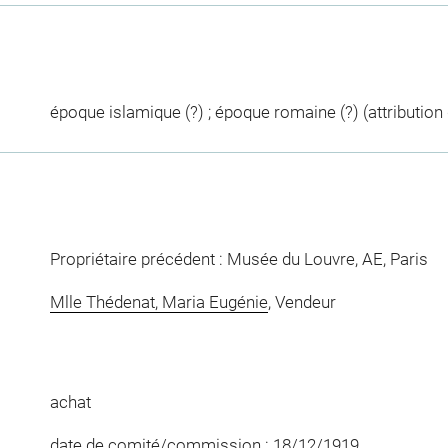
époque islamique (?) ; époque romaine (?) (attribution d
Propriétaire précédent : Musée du Louvre, AE, Paris
Mlle Thédenat, Maria Eugénie
, Vendeur
achat
date de comité/commission : 18/12/1919