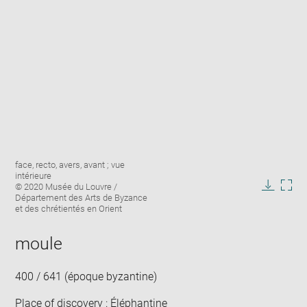
Enlarge
Image
face, recto, avers, avant ; vue
image
caption:
intérieure
in
© 2020 Musée du Louvre /
new
Downlo
Enla
Département des Arts de Byzance
window
et des chrétientés en Orient
image
ima
in
new
moule
win
400 / 641 (époque byzantine)
Place of discovery : Éléphantine