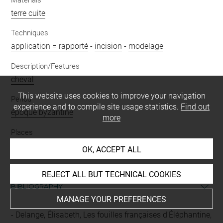
terre cuite
Techniques
application = rapporté
-
incision
-
modelage
Description/Features
cheval
This website uses cookies to improve your navigation
Period
experience and to compile site usage statistics.
Find out
époque byzantine
more
Places
Éléphantine
OK, ACCEPT ALL
REJECT ALL BUT TECHNICAL COOKIES
BIBLIOGRAPHY
MANAGE YOUR PREFERENCES
Delange, Élisabeth, Les fouilles françaises d'Éléphantine,