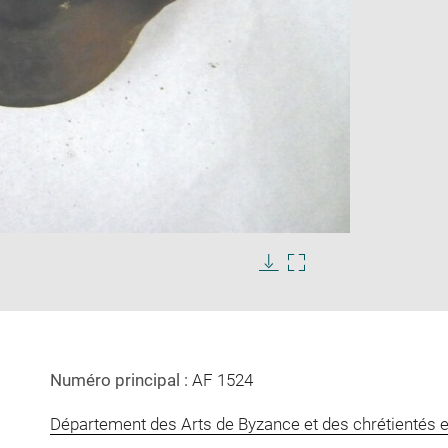
Enlarge
s
image
in
Download
Enlarge
new
image
image
window
in
new
window
Numéro principal :
AF 1524
Département des Arts de Byzance et des chrétientés e