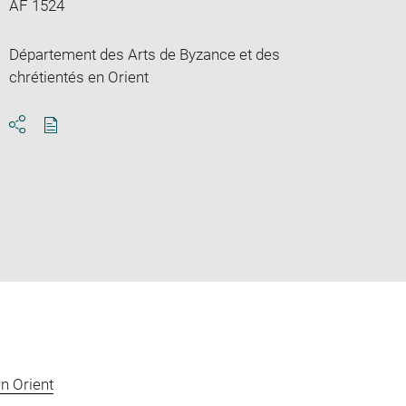
AF 1524
Département des Arts de Byzance et des
chrétientés en Orient
Download
Share
pdf
n Orient