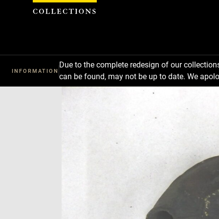
Cookies management panel
Due to the complete redesign of our collectio
INFORMATION
can be found, may not be up to date. We apolo
Download
Next
Previous