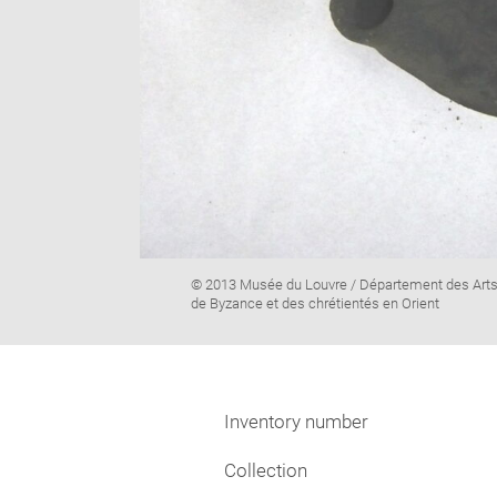
Image
© 2013 Musée du Louvre / Département des Art
caption:
de Byzance et des chrétientés en Orient
Inventory number
Collection