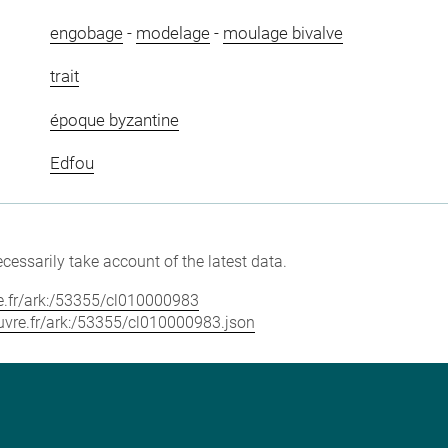
engobage
-
modelage
-
moulage bivalve
trait
époque byzantine
Edfou
cessarily take account of the latest data.
vre.fr/ark:/53355/cl010000983
louvre.fr/ark:/53355/cl010000983.json