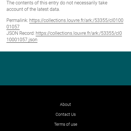
The contents of this entry do not necessarily take
account of the latest data.
Permalink:
https://collections.louvre.fr/ark:/53355/cl0100
01057
JSON Record:
https://collections.louvre.fr/ark:/53355/cl0
10001057.json
About
Contact Us
Terms of use