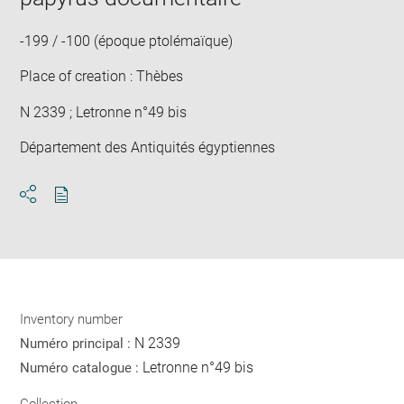
win
-199 / -100 (époque ptolémaïque)
Place of creation : Thèbes
N 2339 ; Letronne n°49 bis
Département des Antiquités égyptiennes
Download
Share
pdf
Inventory number
N 2339
Numéro principal :
Letronne n°49 bis
Numéro catalogue :
Collection