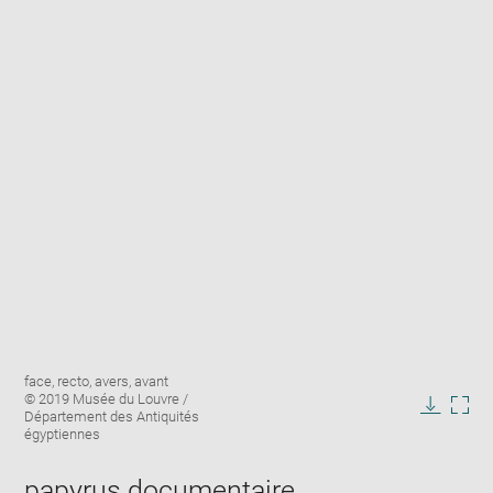
Enlarge
Image
face, recto, avers, avant
image
caption:
© 2019 Musée du Louvre /
in
Département des Antiquités
Downlo
Enla
new
égyptiennes
image
ima
window
in
papyrus documentaire
new