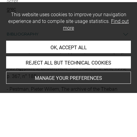
Script
grec
This website uses cookies to improve your navigation
experience and to compile site usage statistics.
Find out
more
BIBLIOGRAPHY
OK, ACCEPT ALL
Pestman, Pieter Willem ; Rupprecht, Hans-Albert (dir.),
Berichtigungsliste der Griechischen Papyrusurkunden
REJECT ALL BUT TECHNICAL COOKIES
aus Ägypten, 9, Leiden ; New York ; Köln, E. J. Brill, 1995,
p. 367, n° 185
MANAGE YOUR PREFERENCES
Pestman, Pieter Willem, The archive of the Theban
choachytes (second century B.C.): a survey of the
Demotic and Greek papyri contained in the archive,
Leuven, Peeters, (Studia Demotica 2), 1993, p. 345
Wilcken, Ulrich, Urkunden der Ptolemäerzeit (Ältere
Funde), 2, Papyri aus Oberägypten, Berlin / Leipzig,