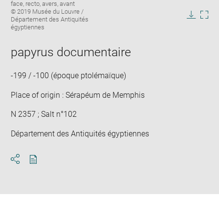
Image
face, recto, avers, avant
image
caption:
© 2019 Musée du Louvre /
in
Département des Antiquités
Downlo
Enla
new
égyptiennes
image
ima
window
in
papyrus documentaire
new
win
-199 / -100 (époque ptolémaïque)
Place of origin : Sérapéum de Memphis
N 2357 ; Salt n°102
Département des Antiquités égyptiennes
Download
Share
pdf