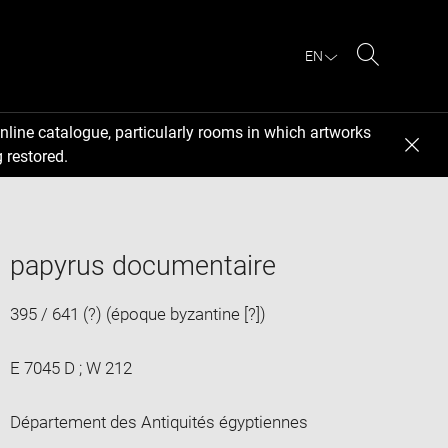
EN
Search
nline catalogue, particularly rooms in which artworks
 restored.
papyrus documentaire
395 / 641 (?) (époque byzantine [?])
E 7045 D ; W 212
Département des Antiquités égyptiennes