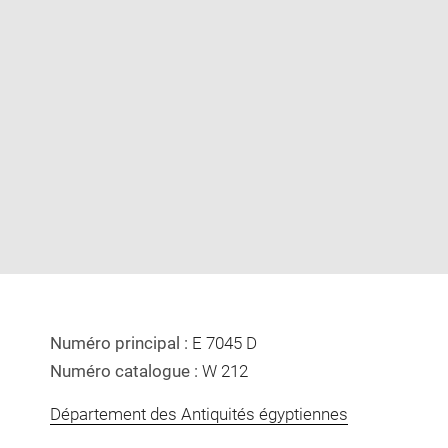
Enlarge
image
in
new
window
Numéro principal :
E 7045 D
Numéro catalogue :
W 212
Département des Antiquités égyptiennes