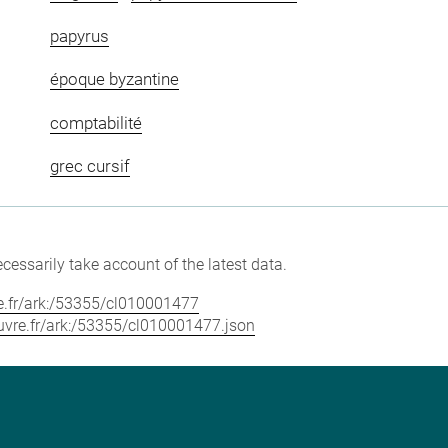
papyrus
époque byzantine
comptabilité
grec cursif
cessarily take account of the latest data.
vre.fr/ark:/53355/cl010001477
louvre.fr/ark:/53355/cl010001477.json