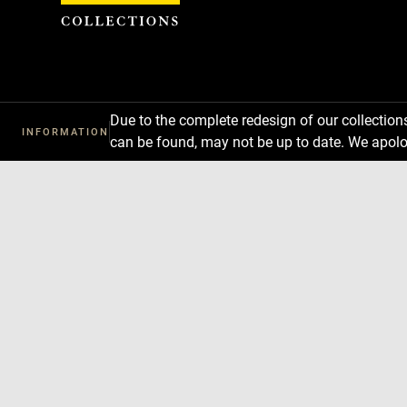
Cookies management panel
Due to the complete redesign of our collectio
INFORMATION
can be found, may not be up to date. We apolo
Download
Next
Previous