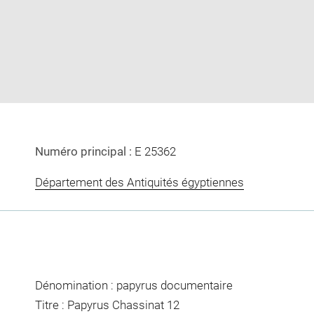
image
image
in
new
window
Numéro principal :
E 25362
Département des Antiquités égyptiennes
Dénomination : papyrus documentaire
Titre : Papyrus Chassinat 12