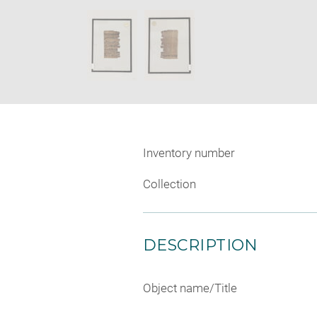
new
SKIP IMAGE CAROUSEL
window
Inventory number
Collection
DESCRIPTION
Object name/Title