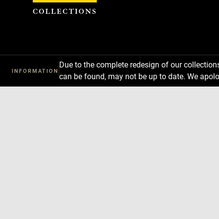
Cookies management panel
Due to the complete redesign of our collectio
INFORMATION
can be found, may not be up to date. We apolo
Download
Next
Previous