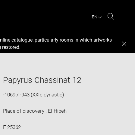
EN
Search
nline catalogue, particularly rooms in which artworks
 restored.
Papyrus Chassinat 12
-1069 / -943 (XXIe dynastie)
Place of discovery : El-Hibeh
E 25362