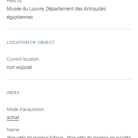
Held by
Musée du Louvre, Département des Antiquités
égyptiennes
LOCATION OF OBJECT
Current location
non exposé
INDEX
Mode d'acquisition
achat
Name
étiquette de momie biface
-
étiquette de momie en palette