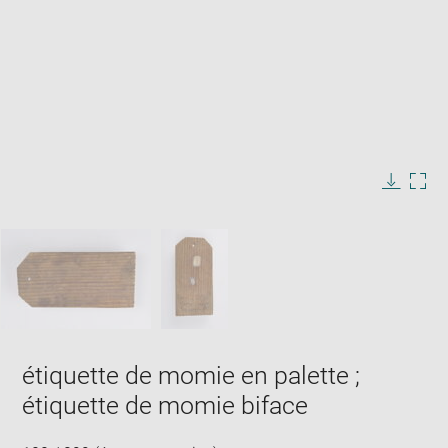
Enlarge
image
in
Image
Downlo
Enla
new
caption:
image
ima
window
SKIP IMAGE CAROUSEL
in
new
win
étiquette de momie en palette ;
étiquette de momie biface