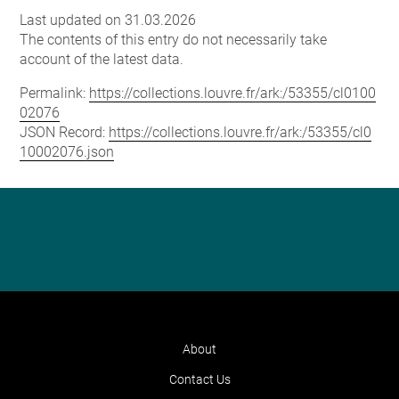
Last updated on 31.03.2026
The contents of this entry do not necessarily take
account of the latest data.
Permalink:
https://collections.louvre.fr/ark:/53355/cl0100
02076
JSON Record:
https://collections.louvre.fr/ark:/53355/cl0
10002076.json
About
Contact Us