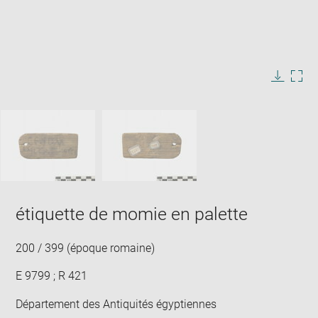
Enlarge
image
in
Image
Downlo
Enla
new
caption:
image
ima
window
SKIP IMAGE CAROUSEL
in
new
win
étiquette de momie en palette
200 / 399 (époque romaine)
E 9799 ; R 421
Département des Antiquités égyptiennes