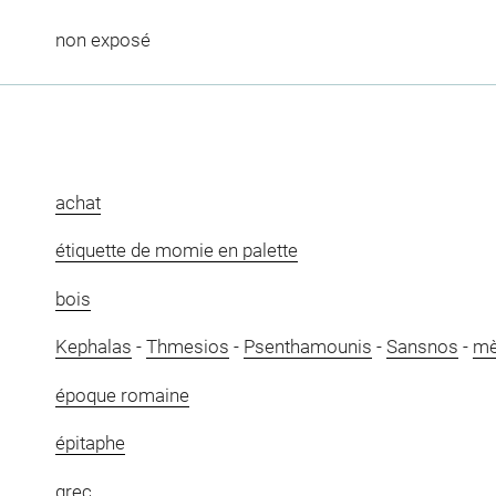
non exposé
achat
étiquette de momie en palette
bois
Kephalas
-
Thmesios
-
Psenthamounis
-
Sansnos
-
mè
époque romaine
épitaphe
grec