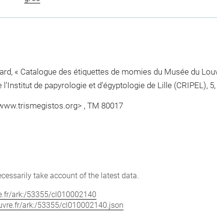
nard, « Catalogue des étiquettes de momies du Musée du Louvr
l'Institut de papyrologie et d'égyptologie de Lille (CRIPEL), 5,
<www.trismegistos.org> , TM 80017
cessarily take account of the latest data.
vre.fr/ark:/53355/cl010002140
louvre.fr/ark:/53355/cl010002140.json