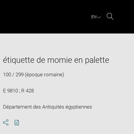
EN
Search
étiquette de momie en palette
100 / 299 (époque romaine)
E 9810 ; R 428
Département des Antiquités égyptiennes
Download
Share
pdf