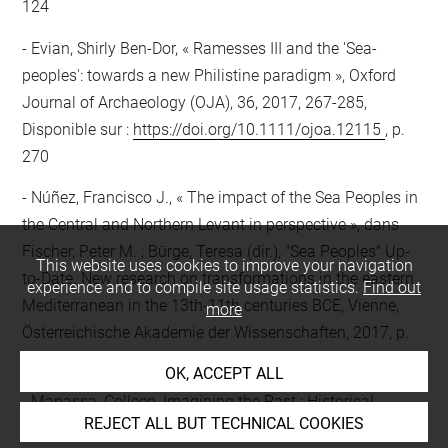
124
Evian, Shirly Ben-Dor, « Ramesses III and the 'Sea-
peoples': towards a new Philistine paradigm », Oxford
Journal of Archaeology (OJA), 36, 2017, 267-285,
Disponible sur :
https://doi.org/10.1111/ojoa.12115
, p.
270
Núñez, Francisco J., « The impact of the Sea Peoples in
the Central and Northern Levant in perspective », dans
Fischer, Peter M. ; Bürge, Teresa (dir.), "Sea Peoples" Up-
This website uses cookies to improve your navigation
to-Date. New research on transformations in the eastern
experience and to compile site usage statistics.
Find out
Mediterranean in the 13th-11th centuries BCE, Vienne,
more
Österreichische Akademie der Wissenschaften, 2017, p.
263-283, p. 236
OK, ACCEPT ALL
Manassa, Colleen, Imagining the Past : Historical
REJECT ALL BUT TECHNICAL COOKIES
Fictions in New Kingdom, Oxford, University Press, 2013,