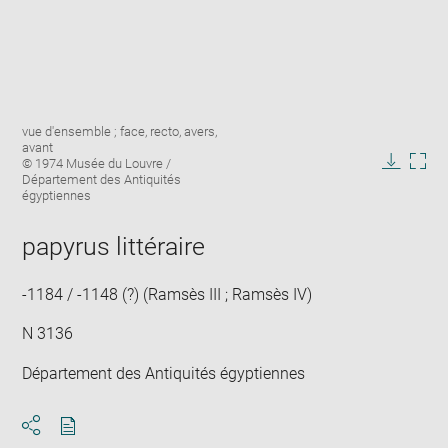
Enlarge
Image
vue d'ensemble ; face, recto, avers,
image
caption:
avant
in
© 1974 Musée du Louvre /
new
Downlo
Enla
Département des Antiquités
window
égyptiennes
image
ima
in
new
papyrus littéraire
win
-1184 / -1148 (?) (Ramsès III ; Ramsès IV)
N 3136
Département des Antiquités égyptiennes
Download
Share