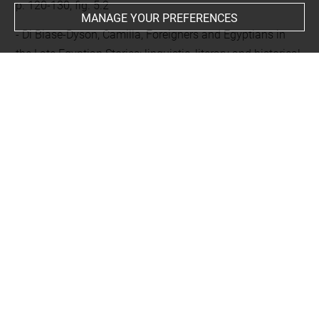
p. 120-130, fig. 5.2
MANAGE YOUR PREFERENCES
Di Biase-Dyson, Camilla, Foreigners and Egyptians in
the Late Egyptian Stories: linguistic, literary and historical
perspectives, Leyde, Brill, 2013, p. 71
Somaglino, Claire ; Tallet, Pierre, « Une mystérieuse
route sud-orientale sous le règne de Ramsès III », Bulletin
de l'Institut Français d'Archéologie Orientale (BIFAO),
2011, p. 361-369, p. 363, note 7
Safronov, Alexander B., « Датировка pLouvre 3136 и
раннее появление филистимлян в Египте и
Палестине », dans Bolshakov, Andrey O. (dir.),
Петербургские египтологические чтения 2007-2008:
памяти Олега Дмитриевича Берлева, к 75-летию со
дня рождения. Доклады, Saint-Pétersbourg, 2009, p.
249-262, passim, fig. 4