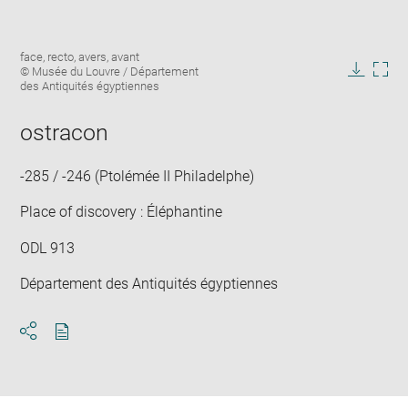
Enlarge
Image
face, recto, avers, avant
image
caption:
© Musée du Louvre / Département
in
Downlo
Enla
des Antiquités égyptiennes
new
image
ima
window
in
ostracon
new
win
-285 / -246 (Ptolémée II Philadelphe)
Place of discovery : Éléphantine
ODL 913
Département des Antiquités égyptiennes
Download
Share
pdf