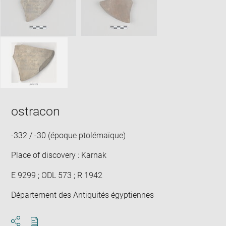
win
ostracon
-332 / -30 (époque ptolémaïque)
Place of discovery : Karnak
E 9299 ; ODL 573 ; R 1942
Département des Antiquités égyptiennes