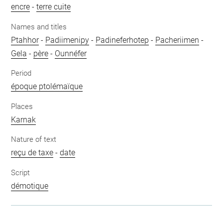
encre
-
terre cuite
Names and titles
Ptahhor
-
Padiimenipy
-
Padineferhotep
-
Pacheriimen
-
Gela
-
père
-
Ounnéfer
Period
époque ptolémaïque
Places
Karnak
Nature of text
reçu de taxe
-
date
Script
démotique