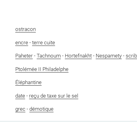
ostracon
encre
-
terre cuite
Paheter
-
Tachnoum
-
Hortefnakht
-
Nespamety
-
scri
Ptolémée II Philadelphe
Éléphantine
date
-
reçu de taxe sur le sel
grec
-
démotique