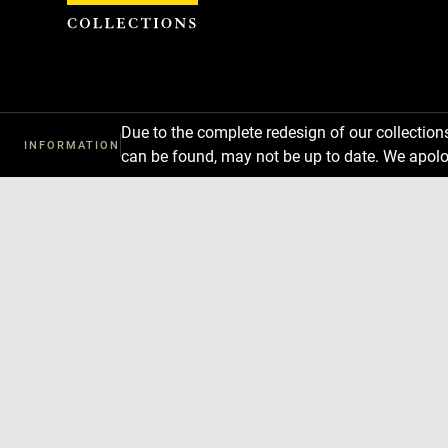
Cookies management panel
Due to the complete redesign of our collectio
INFORMATION
can be found, may not be up to date. We apolo
Download
Next
Previous