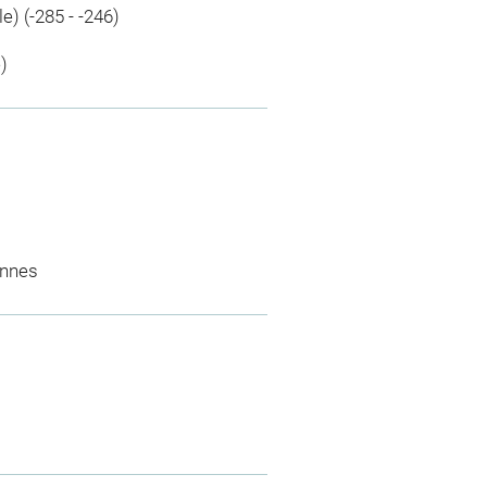
e) (-285 - -246)
)
ennes