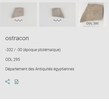
image
ima
window
SKIP IMAGE CAROUSEL
in
new
win
ostracon
-332 / -30 (époque ptolémaïque)
ODL 295
Département des Antiquités égyptiennes
Download
Share
pdf