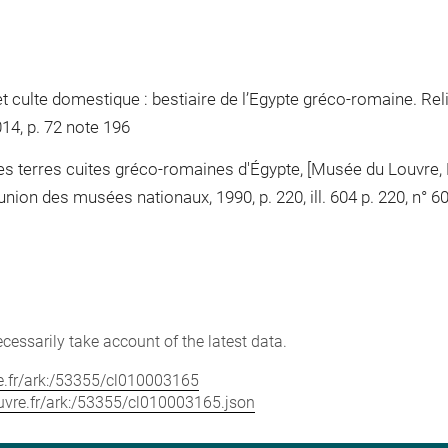
 et culte domestique : bestiaire de l’Egypte gréco-romaine. R
014, p. 72 note 196
s terres cuites gréco-romaines d'Égypte, [Musée du Louvre,
union des musées nationaux, 1990, p. 220, ill. 604 p. 220, n° 6
cessarily take account of the latest data.
vre.fr/ark:/53355/cl010003165
louvre.fr/ark:/53355/cl010003165.json