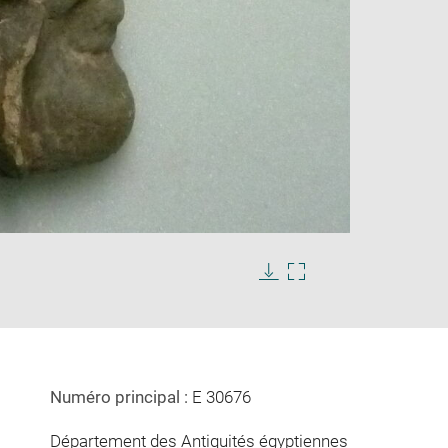
Enlarge
image
in
Download
Enlarge
new
image
image
window
in
new
window
Numéro principal :
E 30676
Département des Antiquités égyptiennes