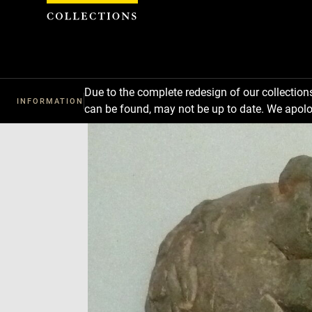
Cookies management panel
Due to the complete redesign of our collectio
INFORMATION
can be found, may not be up to date. We apolo
Download
Next
Previous