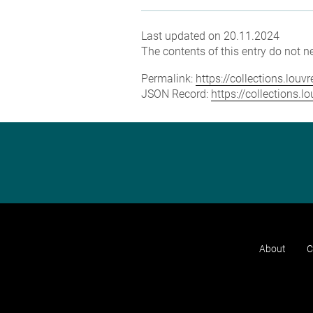
Last updated on 20.11.2024
The contents of this entry do not ne
Permalink:
https://collections.lou
JSON Record:
https://collections.
About
C