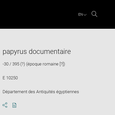
EN
Search
papyrus documentaire
-30 / 395 (?) (époque romaine [?])
E 10250
Département des Antiquités égyptiennes
Download
Share
pdf