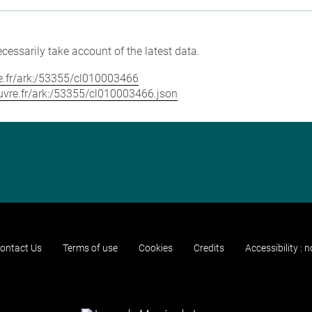
cessarily take account of the latest data.
vre.fr/ark:/53355/cl010003466
louvre.fr/ark:/53355/cl010003466.json
ontact Us
Terms of use
Cookies
Credits
Accessibility : 