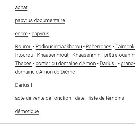
achat
papyrus documentaire
encre
-
papyrus
Rourou
-
Padiousirmaakherou
-
Paherrebes
-
Taimenk
Irtourou
-
Khaasenmout
-
Khaasenmin
-
prêtre-ouah-mo
Thèbes
-
portier du domaine d'Amon
-
Darius I
-
grand
domaine d'Amon de Djémé
Darius I
acte de vente de fonction
-
date
-
liste de témoins
démotique