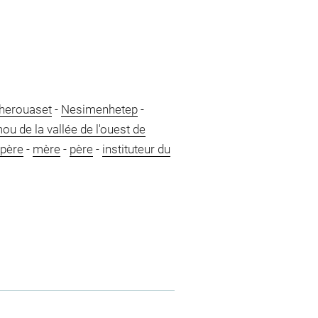
herouaset
-
Nesimenhetep
-
u de la vallée de l'ouest de
-père
-
mère
-
père
-
instituteur du