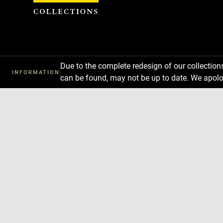
Cookies management panel
Due to the complete redesign of our collectio
INFORMATION
can be found, may not be up to date. We apolo
Download
Next
Previous