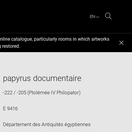
EN
Search
nline catalogue, particularly rooms in which artworks
 restored.
papyrus documentaire
-222 / -205 (Ptolémée IV Philopator)
E 9416
Département des Antiquités égyptiennes