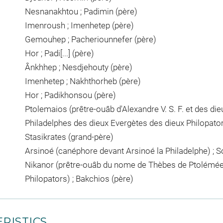
Nesnanakhtou ; Padimin (père)
Imenroush ; Imenhetep (père)
Gemouhep ; Pacheriounnefer (père)
Hor ; Padi[...] (père)
Ânkhhep ; Nesdjehouty (père)
Imenhetep ; Nakhthorheb (père)
Hor ; Padikhonsou (père)
Ptolemaios (prêtre-ouâb d'Alexandre V. S. F. et des die
Philadelphes des dieux Evergètes des dieux Philopators
Stasikrates (grand-père)
Arsinoé (canéphore devant Arsinoé la Philadelphe) ; S
Nikanor (prêtre-ouâb du nome de Thèbes de Ptolémée V.
Philopators) ; Bakchios (père)
RISTICS