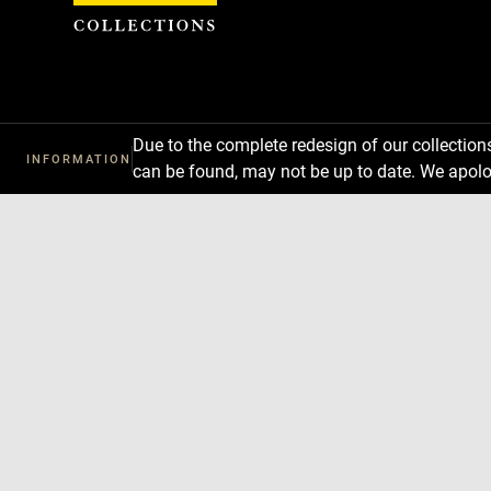
Cookies management panel
Due to the complete redesign of our collectio
INFORMATION
can be found, may not be up to date. We apolo
Download
Next
Previous