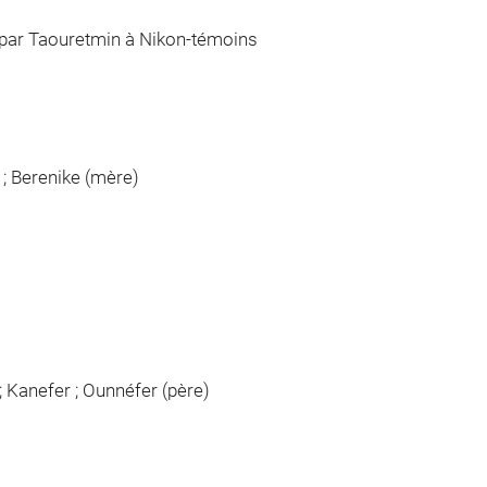
in par Taouretmin à Nikon-témoins
 ; Berenike (mère)
 Kanefer ; Ounnéfer (père)