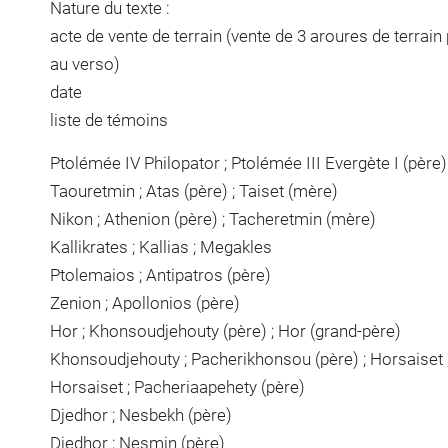
Nature du texte :
acte de vente de terrain (vente de 3 aroures de terra
au verso)
date
liste de témoins
Ptolémée IV Philopator ; Ptolémée III Evergète I (père)
Taouretmin ; Atas (père) ; Taiset (mère)
Nikon ; Athenion (père) ; Tacheretmin (mère)
Kallikrates ; Kallias ; Megakles
Ptolemaios ; Antipatros (père)
Zenion ; Apollonios (père)
Hor ; Khonsoudjehouty (père) ; Hor (grand-père)
Khonsoudjehouty ; Pacherikhonsou (père) ; Horsaiset ;
Horsaiset ; Pacheriaapehety (père)
Djedhor ; Nesbekh (père)
Djedhor ; Nesmin (père)