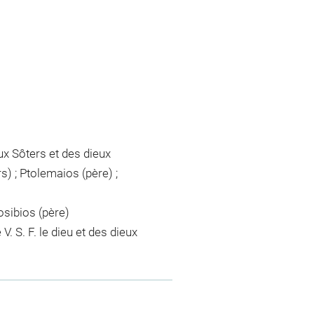
ux Sôters et des dieux
) ; Ptolemaios (père) ;
osibios (père)
 S. F. le dieu et des dieux