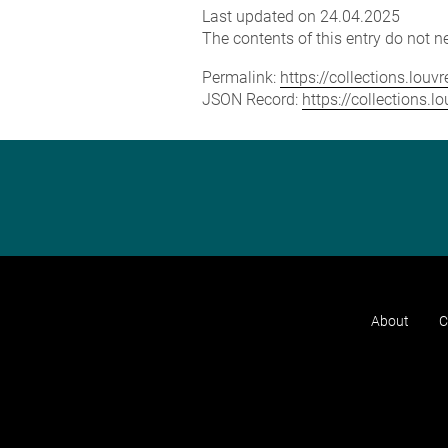
Last updated on 24.04.2025
The contents of this entry do not ne
Permalink:
https://collections.lou
JSON Record:
https://collections.
About
C