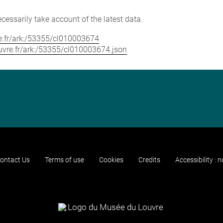
cessarily take account of the latest data.
vre.fr/ark:/53355/cl010003674
louvre.fr/ark:/53355/cl010003674.json
ontact Us
Terms of use
Cookies
Credits
Accessibility : 