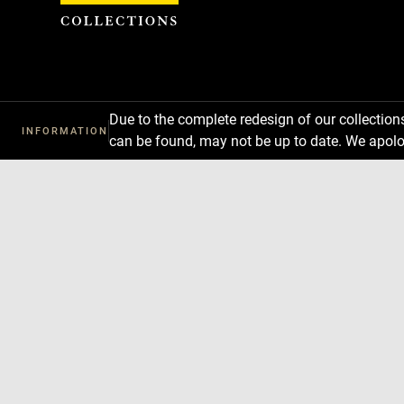
Cookies management panel
Due to the complete redesign of our collectio
INFORMATION
can be found, may not be up to date. We apolo
Download
Next
Previous