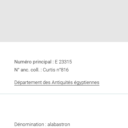
image
image
in
new
window
Numéro principal :
E 23315
N° anc. coll. :
Curtis n°816
Département des Antiquités égyptiennes
Dénomination : alabastron