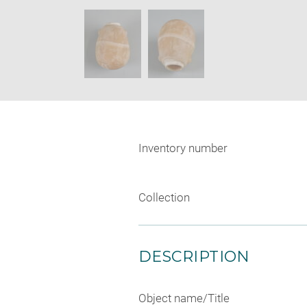
new
SKIP IMAGE CAROUSEL
window
Inventory number
Collection
DESCRIPTION
Object name/Title