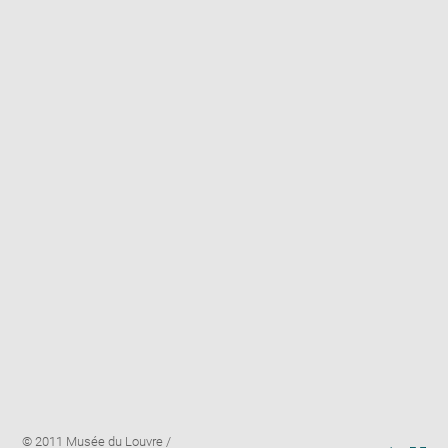
Enlarge
Image
© 2011 Musée du Louvre /
image