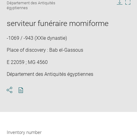
caption:
Département des Antiquités
in
Downlo
Enla
égyptiennes
new
image
ima
window
in
serviteur funéraire momiforme
new
win
-1069 / -943 (XXIe dynastie)
Place of discovery : Bab el-Gassous
E 22059 ; MG 4560
Département des Antiquités égyptiennes
Download
Share
pdf
Inventory number