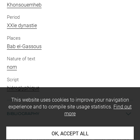
Khonsouemheb
Period
XXIe dynastie
Places
Bab el-Gassous
Nature of text
nom
Script
hiéroglyphique
This website uses cookies to improve your navigation
experience and to compile site usage statistics.
Find out
more
BIBLIOGRAPHY
Aston, David A., Burial Assemblages of Dynasty 21-25.
OK, ACCEPT ALL
Chronology - Typology - Developments, Wien, Verlag der