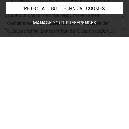
Österreichischen Akademie der Wissenschaften,
REJECT ALL BUT TECHNICAL COOKIES
(Contributions to the chronology of the Eastern
MANAGE YOUR PREFERENCES
Mediterranean ; 21 = Österreichische Akademie der
Wissenschaften. Denkschriften der Gesamtakademie ;
54), 2009, p. 182
Aubert, Liliane, Les statuettes funéraires de la Deuxième
Cachette à Deir el-Bahari, Paris, Cybèle, 1998, p. 86, 125,
128
CURATED LIST OF RELATED OBJECTS (2)
Elément d'un ensemble