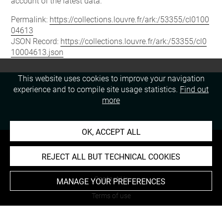
account of the latest data.
Permalink:
https://collections.louvre.fr/ark:/53355/cl0100
04613
JSON Record:
https://collections.louvre.fr/ark:/53355/cl0
10004613.json
This website uses cookies to improve your navigation
experience and to compile site usage statistics.
Find out
more
OK, ACCEPT ALL
REJECT ALL BUT TECHNICAL COOKIES
About
Contact Us
MANAGE YOUR PREFERENCES
Terms of use
Cookies