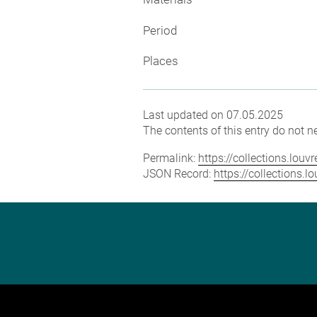
Period
Places
Last updated on 07.05.2025
The contents of this entry do not ne
Permalink:
https://collections.lou
JSON Record:
https://collections.