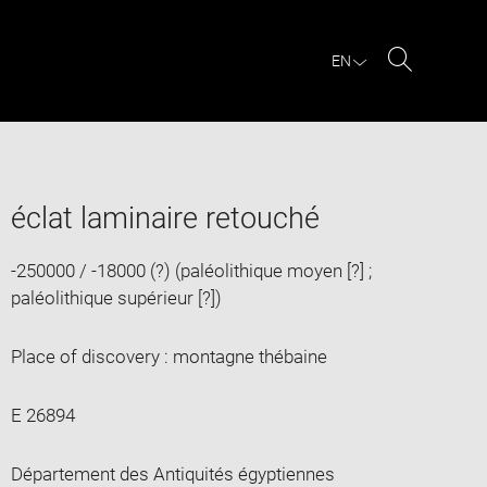
EN
Search
éclat laminaire retouché
-250000 / -18000 (?) (paléolithique moyen [?] ;
paléolithique supérieur [?])
Place of discovery : montagne thébaine
E 26894
Département des Antiquités égyptiennes