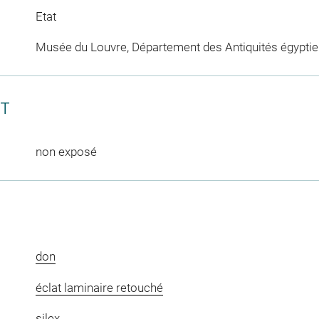
Etat
Musée du Louvre, Département des Antiquités égypti
CT
non exposé
don
éclat laminaire retouché
silex