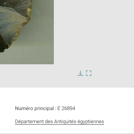
Enlarge
image
in
Download
Enlarge
new
image
image
window
in
new
window
Numéro principal :
E 26894
Département des Antiquités égyptiennes