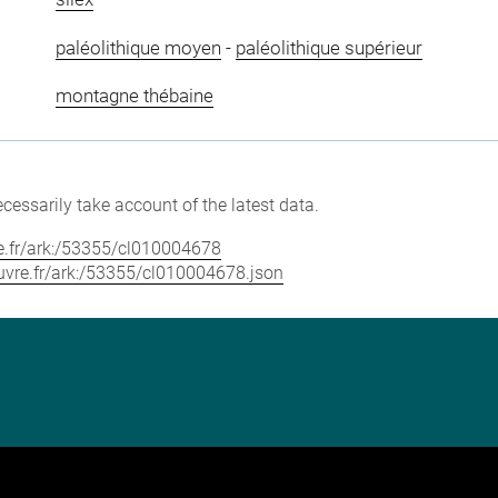
paléolithique moyen
-
paléolithique supérieur
montagne thébaine
cessarily take account of the latest data.
vre.fr/ark:/53355/cl010004678
louvre.fr/ark:/53355/cl010004678.json