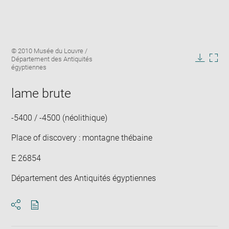
Enlarge
Image
© 2010 Musée du Louvre /
image
caption:
Département des Antiquités
in
Downlo
Enla
égyptiennes
new
image
ima
window
in
lame brute
new
win
-5400 / -4500 (néolithique)
Place of discovery : montagne thébaine
E 26854
Département des Antiquités égyptiennes
Download
Share
pdf