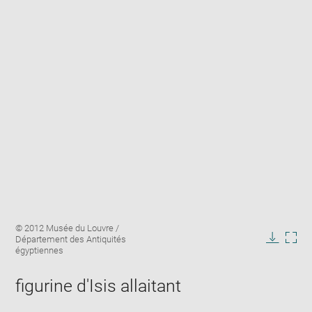
Enlarge
Image
© 2012 Musée du Louvre /
image
caption:
Département des Antiquités
in
Downlo
Enla
égyptiennes
new
image
ima
window
in
figurine d'Isis allaitant
new
win