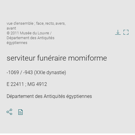
Enlarge
Image
vue d'ensemble ; face, recto, avers,
image
caption:
avant
in
© 2011 Musée du Louvre /
new
Downlo
Enla
Département des Antiquités
window
égyptiennes
image
ima
in
new
serviteur funéraire momiforme
win
-1069 / -943 (XXIe dynastie)
E 22411 ; MG 4912
Département des Antiquités égyptiennes
Download
Share
pdf