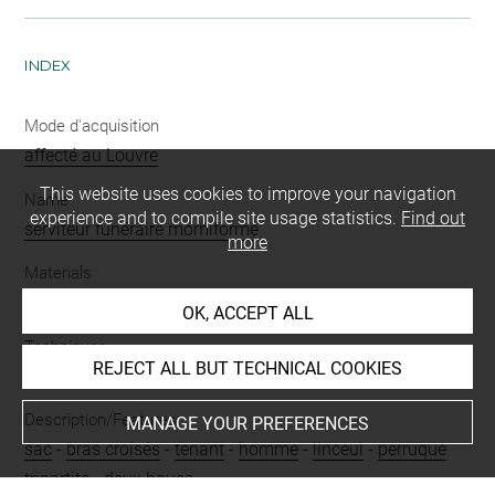
INDEX
Mode d'acquisition
affecté au Louvre
This website uses cookies to improve your navigation
Name
experience and to compile site usage statistics.
Find out
serviteur funéraire momiforme
more
Materials
faïence siliceuse
OK, ACCEPT ALL
Techniques
REJECT ALL BUT TECHNICAL COOKIES
ronde-bosse
Description/Features
MANAGE YOUR PREFERENCES
sac
-
bras croisés
-
tenant
-
homme
-
linceul
-
perruque
tripartite
-
deux houes