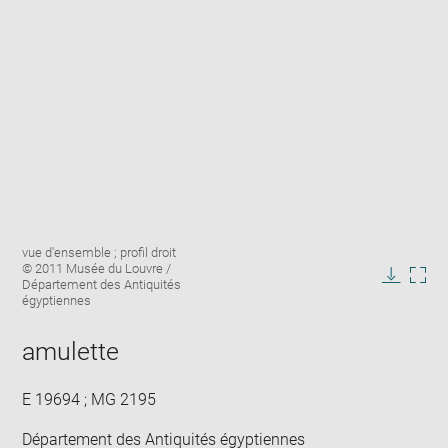
Enlarge
Image
vue d'ensemble ; profil droit
image
caption:
© 2011 Musée du Louvre /
in
Département des Antiquités
Downlo
Enla
new
égyptiennes
image
ima
window
in
amulette
new
win
E 19694 ; MG 2195
Département des Antiquités égyptiennes