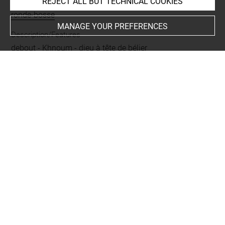
REJECT ALL BUT TECHNICAL COOKIES
Techniques
ronde-bosse
MANAGE YOUR PREFERENCES
Description/Features
debout
-
Khnoum
-
dieu à tête de bélier
Last updated on 16.12.2024
The contents of this entry do not necessarily take
account of the latest data.
Permalink:
https://collections.louvre.fr/ark:/53355/cl0100
04921
JSON Record:
https://collections.louvre.fr/ark:/53355/cl0
10004921.json