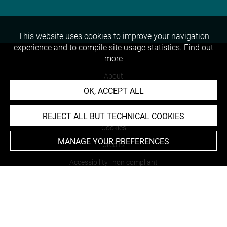
This website uses cookies to improve your navigation
experience and to compile site usage statistics.
Find out
more
About
OK, ACCEPT ALL
Contact Us
Terms of use
REJECT ALL BUT TECHNICAL COOKIES
Cookies
MANAGE YOUR PREFERENCES
Credits
Accessibility : non compliant